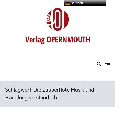
Zum
Deutsch
Inhalt
springen
Buchreihe Opern einfach erklärt
Schlagwort:
Die Zauberflöte Musik und
Handlung verständlich