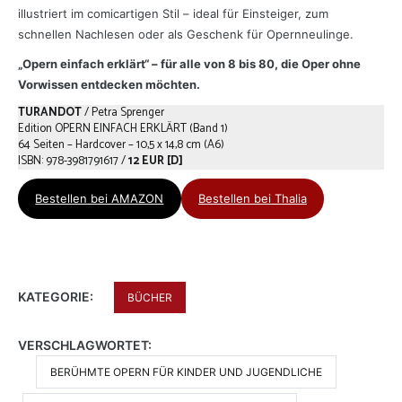
illustriert im comicartigen Stil – ideal für Einsteiger, zum
schnellen Nachlesen oder als Geschenk für Opernneulinge.
„Opern einfach erklärt“ – für alle von 8 bis 80, die Oper ohne
Vorwissen entdecken möchten.
TURANDOT
/ Petra Sprenger
Edition OPERN EINFACH ERKLÄRT (Band 1)
64 Seiten – Hardcover – 10,5 x 14,8 cm (A6)
ISBN: 978-3981791617 /
12 EUR [D]
Bestellen bei AMAZON
Bestellen bei Thalia
KATEGORIE:
BÜCHER
VERSCHLAGWORTET:
BERÜHMTE OPERN FÜR KINDER UND JUGENDLICHE