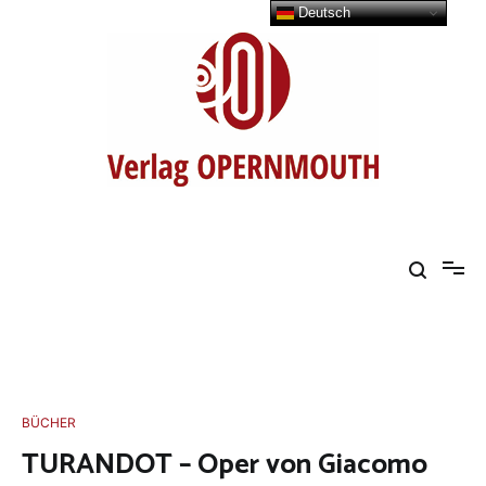
Zum
Deutsch
Inhalt
springen
Buchreihe Opern einfach erklärt
BÜCHER
TURANDOT – Oper von Giacomo