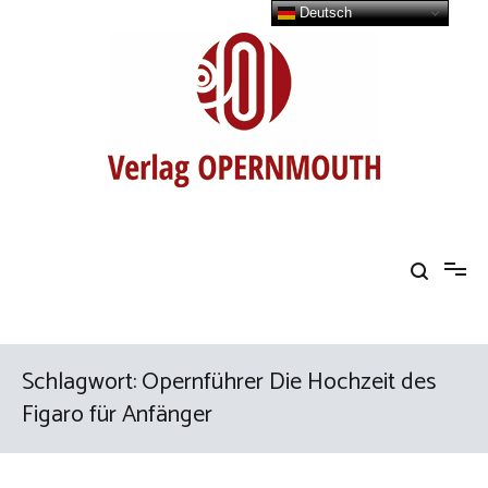
Zum
Deutsch
Inhalt
springen
Buchreihe Opern einfach erklärt
Schlagwort:
Opernführer Die Hochzeit des
Figaro für Anfänger